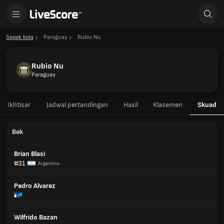
Sepak bola
Paraguay
Rubio Nu
Rubio Nu
Paraguay
Ikhtisar
Jadwal pertandingan
Hasil
Klasemen
Skuad
Bek
Brian Blasi
#31
Argentina
Pedro Alvarez
Wilfrido Bazan