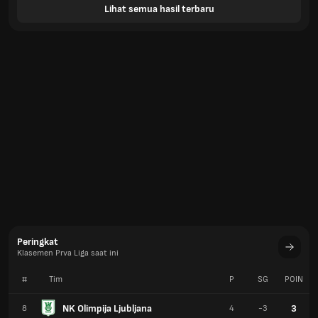
Lihat semua hasil terbaru
Peringkat
Klasemen Prva Liga saat ini
#
Tim
P
SG
POIN
NK Olimpija Ljubljana
3
8
4
-3