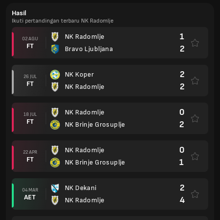
Hasil
Ikuti pertandingan terbaru NK Radomlje
1
NK Radomlje
02 AGU
FT
2
Bravo Ljubljana
2
NK Koper
26 JUL
FT
2
NK Radomlje
0
NK Radomlje
18 JUL
FT
2
NK Brinje Grosuplje
0
NK Radomlje
22 APR
FT
1
NK Brinje Grosuplje
2
NK Dekani
04 MAR
AET
4
NK Radomlje