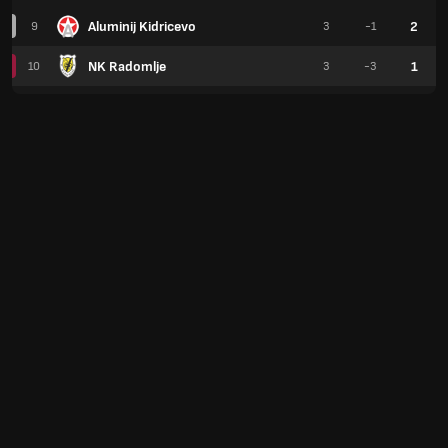
Aluminij Kidricevo
2
9
3
-1
NK Radomlje
1
10
3
-3