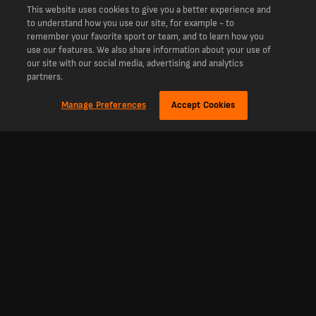
This website uses cookies to give you a better experience and
to understand how you use our site, for example - to
remember your favorite sport or team, and to learn how you
use our features. We also share information about your use of
our site with our social media, advertising and analytics
partners.
Manage Preferences
Accept Cookies
Sekitar
Live score bola Terbaru, Hasil, dan Jadwal dari Livescore Indonesia
Livescore Indonesia adalah platform utama untuk cek real-time live score bola,
kriket, tenis, basket, hoki, dan lainnya. LiveScore menjadi sumber tepercaya
untuk skor sepak bola terbaru dan berita olahraga dari seluruh dunia. Dapatkan
pembaruan tabel, jadwal, dan skor langsung dari semua liga dan kompetisi besar,
termasuk Premier League, La Liga, Primeira Liga, serta turnamen top Eropa
seperti Liga Champions dan Liga Europa.
English
|
Nederlands
|
Portugués
|
Español
|
Български
|
คนไทย
|
Bahasa
Indonesia