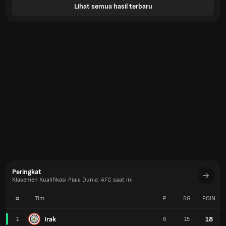
Lihat semua hasil terbaru
Peringkat
Klasemen Kualifikasi Piala Dunia: AFC saat ini
#
Tim
P
SG
POIN
Irak
18
1
6
15