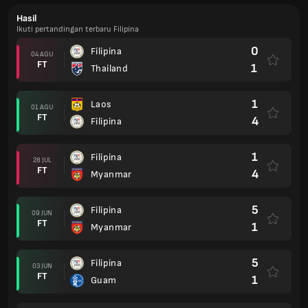
Hasil
Ikuti pertandingan terbaru Filipina
0
Filipina
04 AGU
FT
1
Thailand
1
Laos
01 AGU
FT
4
Filipina
1
Filipina
28 JUL
FT
4
Myanmar
5
Filipina
09 JUN
FT
1
Myanmar
5
Filipina
03 JUN
FT
1
Guam