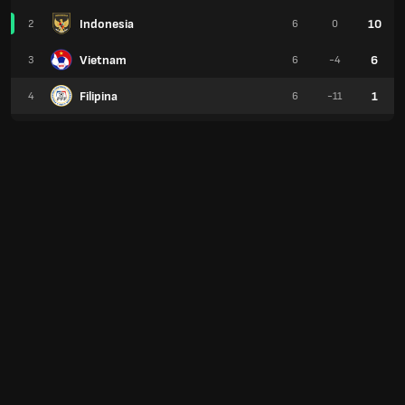
Indonesia
10
2
6
0
Vietnam
6
3
6
-4
Filipina
1
4
6
-11