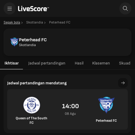
Sepak bola
Skotlandia
Peterhead FC
Peterhead FC
Skotlandia
Ikhtisar
Jadwal pertandingan
Hasil
Klasemen
Skuad
Jadwal pertandingan mendatang
14:00
08 Agu
Queen of The South
Peterhead FC
FC