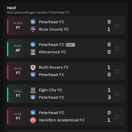
Hasil
Ikuti pertandingan terbaru Peterhead FC
0
Peterhead FC
01 AGU
FT
1
Ross County FC
0
Peterhead FC
25 JUL
AP
0
Kilmarnock FC
1
Raith Rovers FC
21 JUL
FT
0
Peterhead FC
1
Elgin City FC
14 JUL
FT
3
Peterhead FC
0
Peterhead FC
11 JUL
FT
1
Hamilton Academical FC