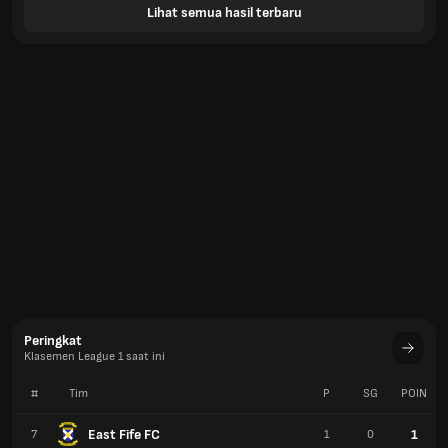
Lihat semua hasil terbaru
Peringkat
Klasemen League 1 saat ini
#
Tim
P
SG
POIN
East Fife FC
1
7
1
0