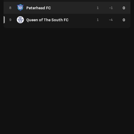
Peterhead FC
0
8
1
-1
Queen of The South FC
0
9
1
-4