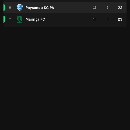
Paysandu SC PA
23
6
15
2
Maringa FC
23
7
15
3