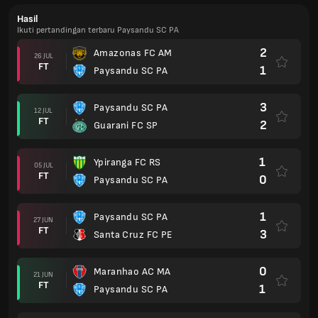
Hasil
Ikuti pertandingan terbaru Paysandu SC PA
2
Amazonas FC AM
26 JUL
FT
1
Paysandu SC PA
3
Paysandu SC PA
12 JUL
FT
2
Guarani FC SP
1
Ypiranga FC RS
05 JUL
FT
0
Paysandu SC PA
1
Paysandu SC PA
27 JUN
FT
3
Santa Cruz FC PE
0
Maranhao AC MA
21 JUN
FT
1
Paysandu SC PA