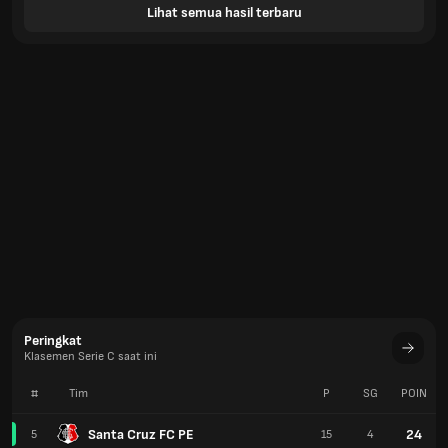
Lihat semua hasil terbaru
Peringkat
Klasemen Serie C saat ini
#
Tim
P
SG
POIN
Santa Cruz FC PE
24
5
15
4