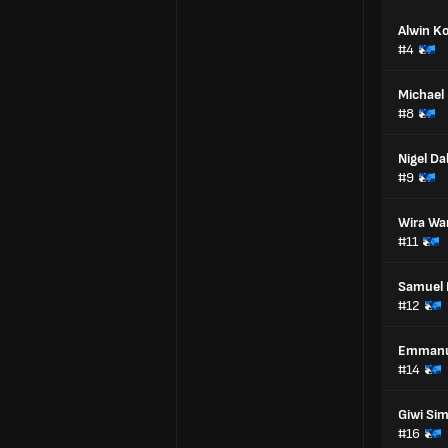
Alwin K
#4
Michael
#8
Nigel D
#9
Wira W
#11
Samuel 
#12
Emmanu
#14
Giwi Si
#16