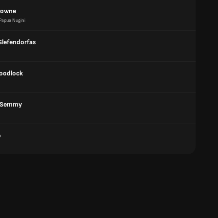
rowne
Papua Nugini
Slefendorfas
oodlock
 Semmy
o