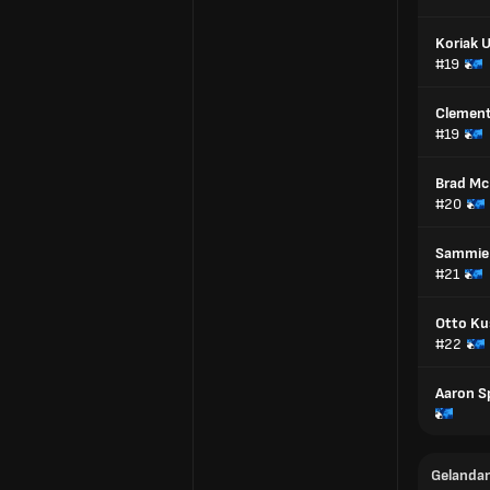
Koriak 
#19
Clement 
#19
Brad Mc
#20
Sammie
#21
Otto K
#22
Aaron S
Gelanda