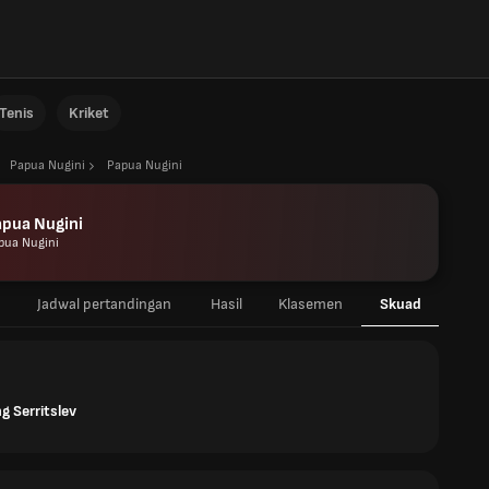
Tenis
Kriket
Papua Nugini
Papua Nugini
apua Nugini
pua Nugini
Jadwal pertandingan
Hasil
Klasemen
Skuad
g Serritslev