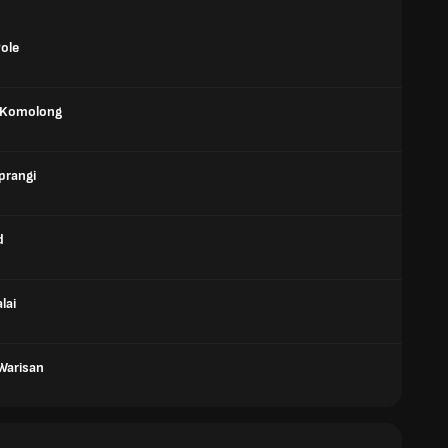
Pole
 Komolong
prangi
d
lai
Warisan