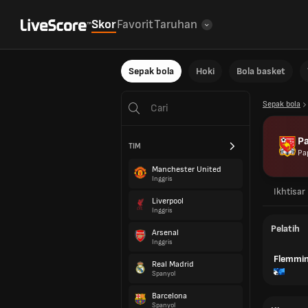
Skor
Favorit
Taruhan
Sepak bola
Hoki
Bola basket
Sepak bola
P
TIM
Pa
Manchester United
Inggris
Ikhtisar
Liverpool
Inggris
Pelatih
Arsenal
Inggris
Flemmin
Real Madrid
Spanyol
Barcelona
Spanyol