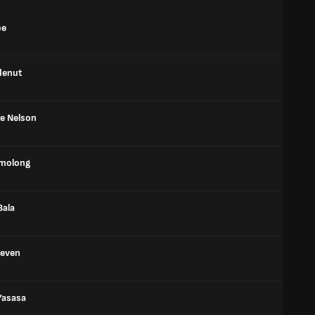
oe
denut
ne Nelson
omolong
Bala
teven
Yasasa