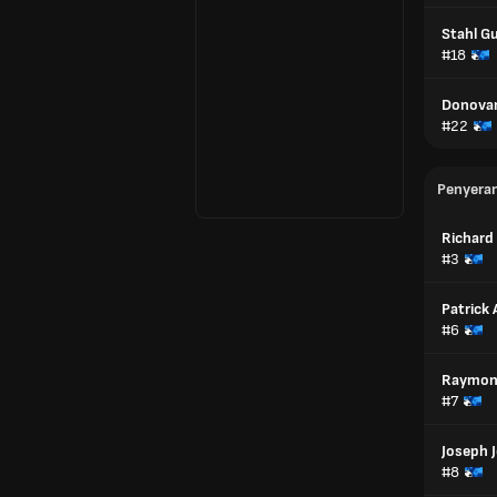
Stahl G
#18
Donova
#22
Penyera
Richard 
#3
Patrick 
#6
Raymon
#7
Joseph 
#8