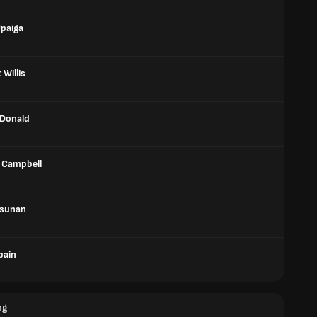
Upaiga
Willis
Donald
 Campbell
usunan
pain
ng