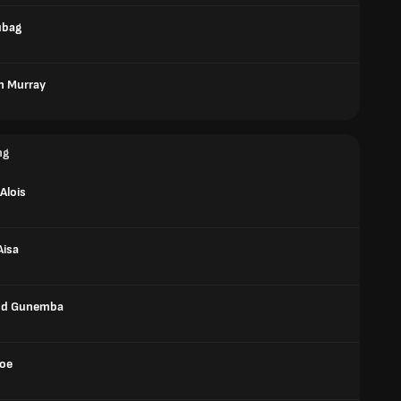
ubag
n Murray
ng
Alois
Aisa
d Gunemba
Joe