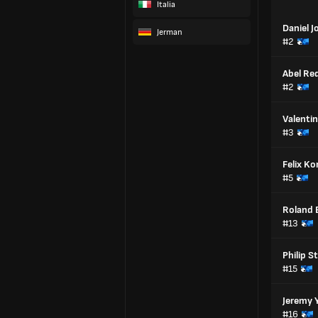
Italia
Daniel J
Jerman
#2
Abel Re
#2
Valenti
#3
Felix K
#5
Roland 
#13
Philip S
#15
Jeremy 
#16