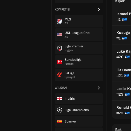
Kiper
KOMPETISI
Ismael 
#1
MLS
AS
Kusuga
USL League One
AS
#1
Liga Premier
Inggris
Luke Ka
#20
Bundesliga
Jerman
Illa Davi
LaLiga
#21
Spanyol
WILAYAH
Leslie Ka
#23
Inggris
Ronald 
Liga Champions
#23
Spanyol
Bek