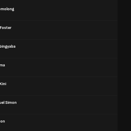
omolong
 Foster
abingyaba
ama
Kini
el Simon
mon