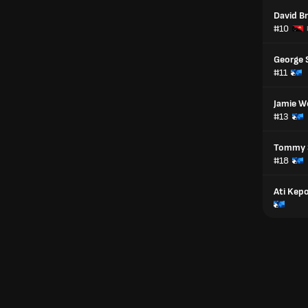
David B
#10
George 
#11
Jamie W
#13
Tommy
#18
Ati Kep