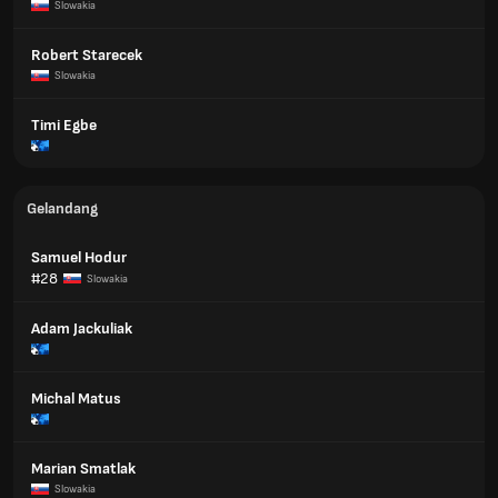
Slowakia
Robert Starecek
Slowakia
Timi Egbe
Gelandang
Samuel Hodur
#28
Slowakia
Adam Jackuliak
Michal Matus
Marian Smatlak
Slowakia