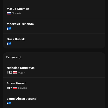
Matus Kucman
Slowakia
Mbekelezi Sibanda
Dusa Bublak
Penyerang
Nicholas Dmitrovic
#12
Inggris
Adam Horvat
#17
Slowakia
Lionel Abate Etoundi