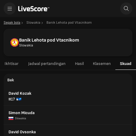
Sepak bola
Slowakia
Banik Lehota pod Vtacnikom
Banik Lehota pod Vtacnikom
Slowakia
Ikhtisar
Jadwal pertandingan
Hasil
Klasemen
Skuad
Bek
David Kozak
#17
Simon Micuda
Slowakia
David Ovsonka