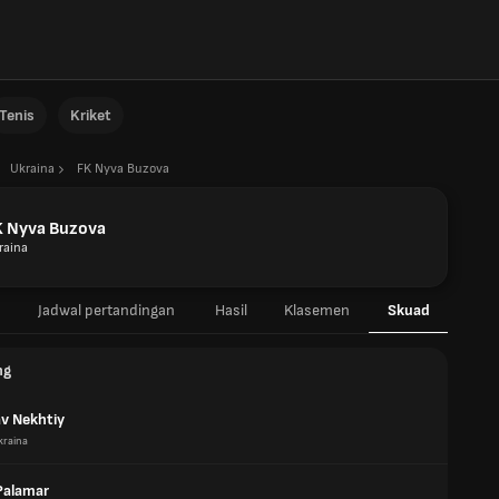
Tenis
Kriket
Ukraina
FK Nyva Buzova
K Nyva Buzova
raina
Jadwal pertandingan
Hasil
Klasemen
Skuad
ng
av Nekhtiy
kraina
Palamar