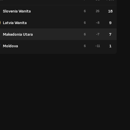
Slovenia Wanita
18
6
26
6
Latvia Wanita
9
6
-8
3
Makedonia Utara
7
6
-7
2
Moldova
1
6
-11
0