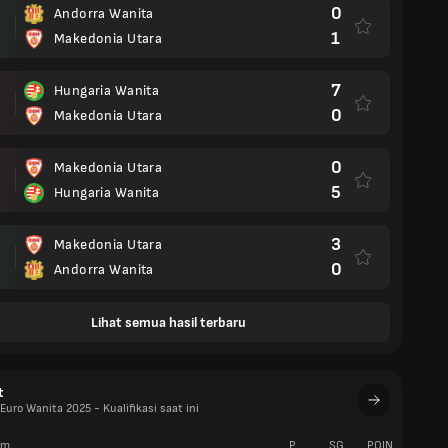
0
Andorra Wanita
1
Makedonia Utara
7
Hungaria Wanita
0
Makedonia Utara
0
Makedonia Utara
5
Hungaria Wanita
3
Makedonia Utara
0
Andorra Wanita
Lihat semua hasil terbaru
t
uro Wanita 2025 - Kualifikasi saat ini
im
P
SG
POIN
W