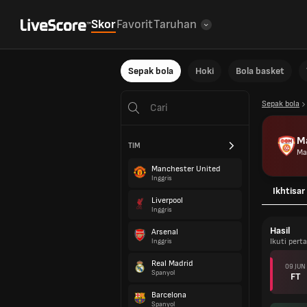
Skor
Favorit
Taruhan
Sepak bola
Hoki
Bola basket
Sepak bola
M
TIM
Ma
Manchester United
Inggris
Ikhtisar
Liverpool
Inggris
Hasil
Arsenal
Ikuti per
Inggris
Real Madrid
09 JUN
Spanyol
FT
Barcelona
Spanyol