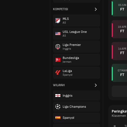
05 JUN
FT
KOMPETISI
MLS
AS
18 APR
FT
USL League One
AS
Liga Premier
14 APR
Inggris
FT
Bundesliga
Jerman
07 MAR
LaLiga
FT
Spanyol
WILAYAH
Inggris
Liga Champions
Peringka
Klasemen E
Spanyol
#
T