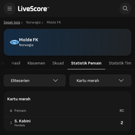
Sepak bola
Norwegia
Molde FK
Molde FK
Norwegia
gan
Hasil
Klasemen
Skuad
Statistik Pemain
Statistik Tim
Eliteserien
Kartu merah
Kartu merah
#
Pemain
RC
S. Kabini
2
1
Pembela