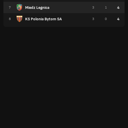
Miedz Legnica
4
7
3
1
KS Polonia Bytom SA
4
8
3
0