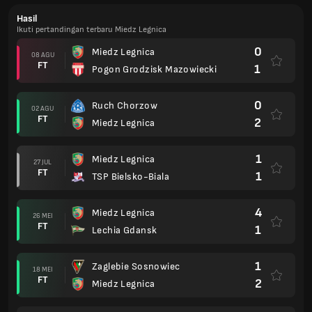
Hasil
Ikuti pertandingan terbaru Miedz Legnica
0
Miedz Legnica
08 AGU
FT
1
Pogon Grodzisk Mazowiecki
0
Ruch Chorzow
02 AGU
FT
2
Miedz Legnica
1
Miedz Legnica
27 JUL
FT
1
TSP Bielsko-Biala
4
Miedz Legnica
26 MEI
FT
1
Lechia Gdansk
1
Zaglebie Sosnowiec
18 MEI
FT
2
Miedz Legnica