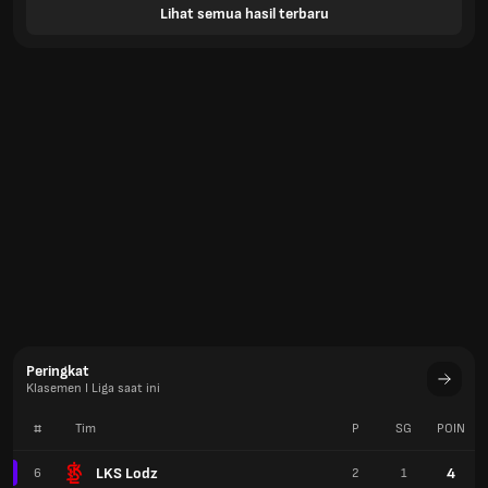
Lihat semua hasil terbaru
Peringkat
Klasemen I Liga saat ini
#
Tim
P
SG
POIN
LKS Lodz
4
6
2
1