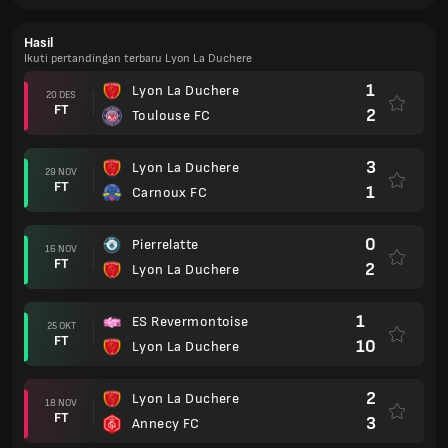
Hasil
Ikuti pertandingan terbaru Lyon La Duchere
1
Lyon La Duchere
20 DES
FT
2
Toulouse FC
3
Lyon La Duchere
29 NOV
FT
1
Carnoux FC
0
Pierrelatte
16 NOV
FT
2
Lyon La Duchere
1
ES Revermontoise
25 OKT
FT
10
Lyon La Duchere
2
Lyon La Duchere
18 NOV
FT
3
Annecy FC