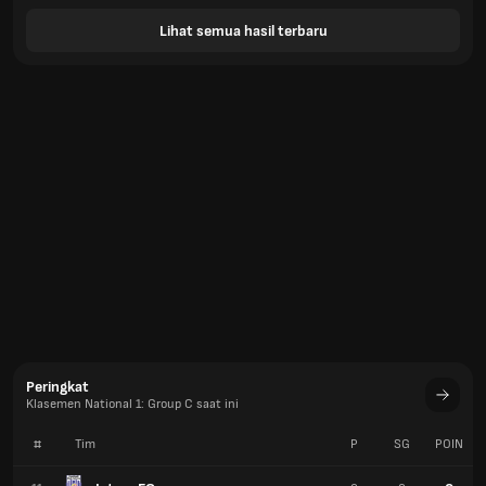
Lihat semua hasil terbaru
Peringkat
Klasemen National 1: Group C saat ini
#
Tim
P
SG
POIN