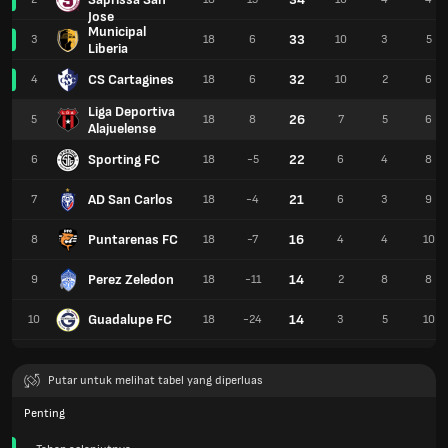
Jose
Municipal
33
3
18
6
10
3
5
Liberia
CS Cartagines
32
4
18
6
10
2
6
Liga Deportiva
26
5
18
8
7
5
6
Alajuelense
Sporting FC
22
6
18
-5
6
4
8
AD San Carlos
21
7
18
-4
6
3
9
Puntarenas FC
16
8
18
-7
4
4
10
Perez Zeledon
14
9
18
-11
2
8
8
Guadalupe FC
14
10
18
-24
3
5
10
Putar untuk melihat tabel yang diperluas
Penting