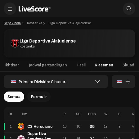
Sepak bola
Kostarika
Liga Deportiva Alajuelense
Liga Deportiva Alajuelense
Kostarika
Ikhtisar
Jadwal pertandingan
Hasil
Klasemen
Skuad
Primera División: Clausura
Semua
Formulir
#
Tim
P
SG
POIN
W
S
K
CS Herediano
38
1
18
16
12
2
4
Deportivo
Saprissa San
34
2
18
15
10
4
4