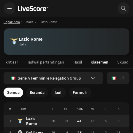
Sepak bola
Italia
Lazio Rome
Lazio Rome
Italia
Ikhtisar
Jadwal pertandingan
Hasil
Klasemen
Skuad
Serie A Femminile Relegation Group
Semua
Beranda
Jauh
Formulir
#
Tim
P
SG
POIN
W
S
K
Lazio
41
1
26
21
12
5
9
5
Rome
Fcf Como
35
2
26
-8
11
2
13
3