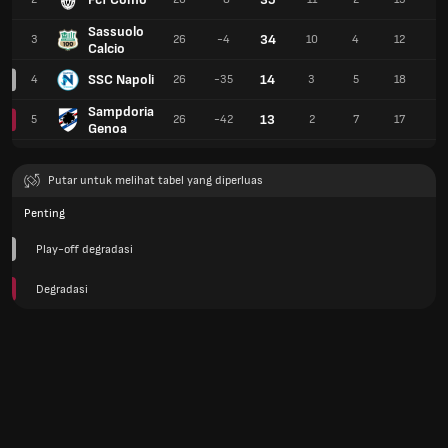
Sassuolo
34
3
26
-4
10
4
12
4
Calcio
SSC Napoli
14
4
26
-35
3
5
18
1
Sampdoria
13
5
26
-42
2
7
17
1
Genoa
Putar untuk melihat tabel yang diperluas
Penting
Play-off degradasi
Degradasi