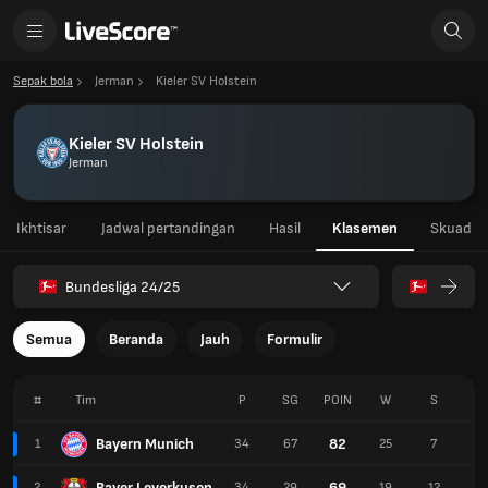
Sepak bola
Jerman
Kieler SV Holstein
Kieler SV Holstein
Jerman
Ikhtisar
Jadwal pertandingan
Hasil
Klasemen
Skuad
Bundesliga 24/25
Semua
Beranda
Jauh
Formulir
#
Tim
P
SG
POIN
W
S
K
Bayern Munich
82
1
34
67
25
7
2
Bayer Leverkusen
69
2
34
29
19
12
3