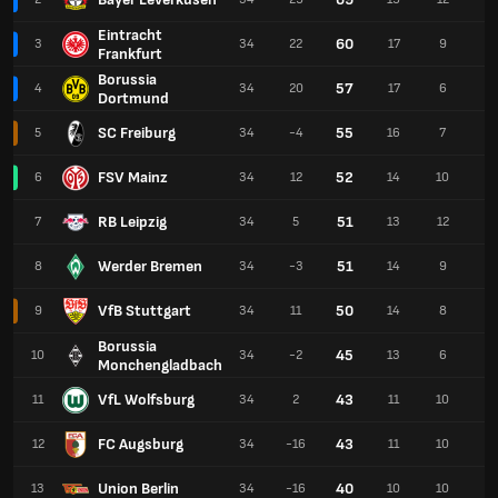
Eintracht
60
3
34
22
17
9
8
Frankfurt
Borussia
57
4
34
20
17
6
11
Dortmund
SC Freiburg
55
5
34
-4
16
7
11
FSV Mainz
52
6
34
12
14
10
10
RB Leipzig
51
7
34
5
13
12
9
Werder Bremen
51
8
34
-3
14
9
11
VfB Stuttgart
50
9
34
11
14
8
12
Borussia
45
10
34
-2
13
6
15
Monchengladbach
VfL Wolfsburg
43
11
34
2
11
10
13
FC Augsburg
43
12
34
-16
11
10
13
Union Berlin
40
13
34
-16
10
10
14