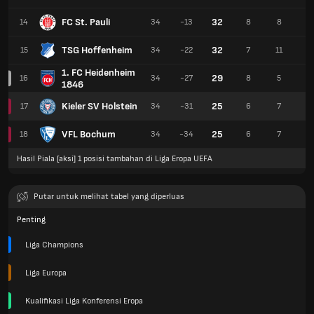
FC St. Pauli
32
14
34
-13
8
8
18
TSG Hoffenheim
32
15
34
-22
7
11
16
1. FC Heidenheim
29
16
34
-27
8
5
21
1846
Kieler SV Holstein
25
17
34
-31
6
7
21
VFL Bochum
25
18
34
-34
6
7
21
Hasil Piala [aksi] 1 posisi tambahan di Liga Eropa UEFA
Putar untuk melihat tabel yang diperluas
Penting
Liga Champions
Liga Europa
Kualifikasi Liga Konferensi Eropa