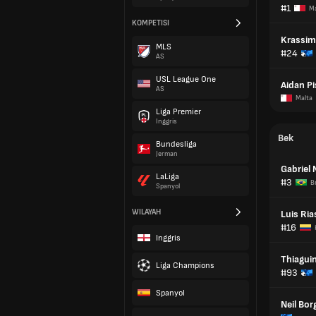
#1
Ma
KOMPETISI
Krassim
MLS
#24
AS
USL League One
Aidan Pi
AS
Malta
Liga Premier
Inggris
Bek
Bundesliga
Jerman
Gabriel
LaLiga
#3
Br
Spanyol
WILAYAH
Luis Ri
#16
Inggris
Thiagui
Liga Champions
#93
Spanyol
Neil Bor