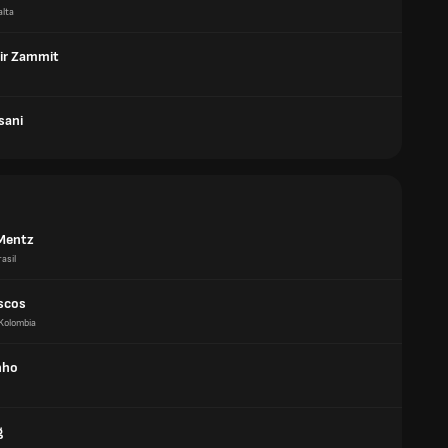
lta
ir Zammit
sani
 Mentz
asil
ascos
Kolombia
nho
g