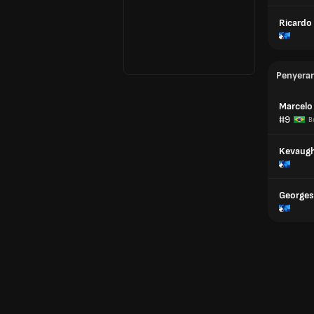
Ricardo
Penyera
Marcelo
#9
Br
Kevaugh
Georges