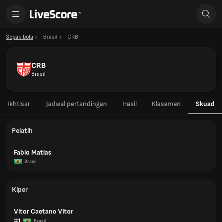
Sepak bola
Brasil
CRB
CRB
Brasil
Ikhtisar
Jadwal pertandingan
Hasil
Klasemen
Skuad
Pelatih
Fabio Matias
Brasil
Kiper
Vitor Caetano Vitor
#1
Brasil