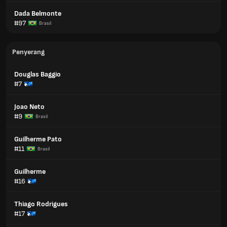
Dada Belmonte
#97
Brasil
Penyerang
Douglas Baggio
#7
Joao Neto
#9
Brasil
Guilherme Pato
#11
Brasil
Guilherme
#16
Thiago Rodrigues
#17