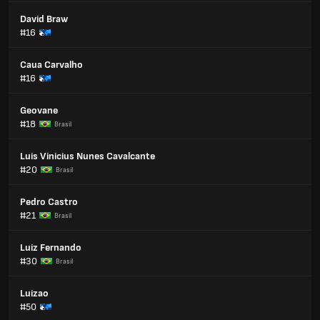
David Braw
#16
Caua Carvalho
#16
Geovane
#18
Brasil
Luis Vinicius Nunes Cavalcante
#20
Brasil
Pedro Castro
#21
Brasil
Luiz Fernando
#30
Brasil
Luizao
#50