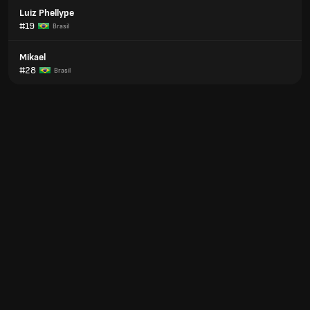
Luiz Phellype
#19
Brasil
Mikael
#28
Brasil