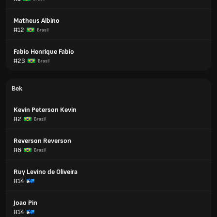
Matheus Albino
#12
Brasil
Fabio Henrique Fabio
#23
Brasil
Bek
Kevin Peterson Kevin
#2
Brasil
Reverson Reverson
#6
Brasil
Ruy Levino de Oliveira
#14
Joao Pin
#14