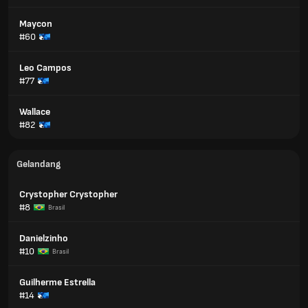
Maycon
#60
Leo Campos
#77
Wallace
#82
Gelandang
Crystopher Crystopher
#8
Brasil
Danielzinho
#10
Brasil
Guilherme Estrella
#14