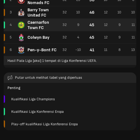
Nomads FC
Barry Town
46
3
32
10
12
10
10
United FC
Caernarfon
45
4
32
9
12
9
11
Town FC
Colwyn Bay
45
5
32
4
12
9
11
Pen-y-Bont FC
41
6
32
-10
11
8
13
Hasil Piala Liga [aksi] 1 tempat di Liga Konferensi UEFA.
Putar untuk melihat tabel yang diperluas
Penting
Kualifikasi Liga Champions
Kualifikasi Liga Konferensi Eropa
Play-off kualifikasi Liga Konferensi Eropa