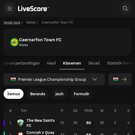
Sepak bola
Wales
Caernarfon Town FC
Caernarfon Town FC
Wales
Jadwal pertandingan
Hasil
Klasemen
Skuad
Statistik Pemai
Premier League Championship Group
Semua
Beranda
Jauh
Formulir
#
Tim
P
SG
POIN
W
S
K
The New Saints
80
1
32
56
26
2
4
FC
Connah´s Quay
58
2
32
23
16
10
6