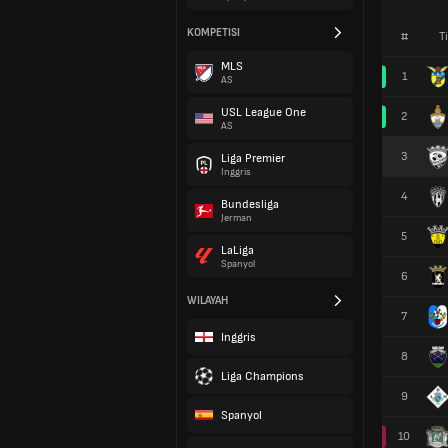
KOMPETISI
#
T
MLS
1
AS
USL League One
2
AS
3
Liga Premier
Inggris
4
Bundesliga
Jerman
5
LaLiga
Spanyol
6
WILAYAH
7
Inggris
8
Liga Champions
9
Spanyol
10