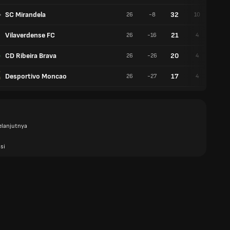
SC Mirandela
32
26
-8
10
2
Vilaverdense FC
21
26
-16
4
9
CD Ribeira Brava
20
26
-26
4
8
Desportivo Moncao
17
26
-27
4
5
elanjutnya
si