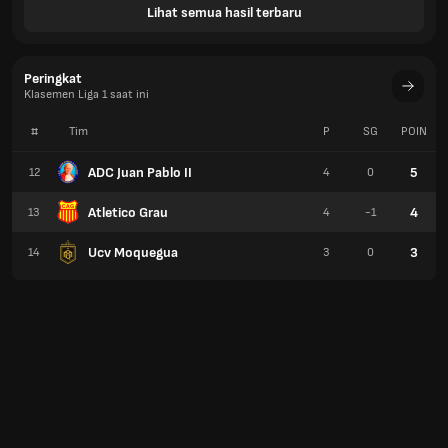
Lihat semua hasil terbaru
Peringkat
Klasemen Liga 1 saat ini
#
Tim
P
SG
POIN
ADC Juan Pablo II
5
12
4
0
Atletico Grau
4
13
4
-1
Ucv Moquegua
3
14
3
0