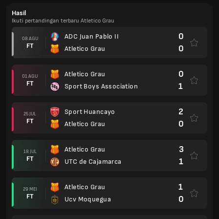
Hasil
Ikuti pertandingan terbaru Atletico Grau
0
ADC Juan Pablo II
08 AGU
FT
0
Atletico Grau
0
Atletico Grau
01 AGU
FT
1
Sport Boys Association
2
Sport Huancayo
25 JUL
FT
0
Atletico Grau
3
Atletico Grau
18 JUL
FT
1
UTC de Cajamarca
1
Atletico Grau
29 MEI
FT
0
Ucv Moquegua