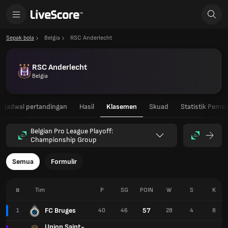
Sepak bola
Belgia
RSC Anderlecht
RSC Anderlecht
Belgia
Jadwal pertandingan
Hasil
Klasemen
Skuad
Statistik Pemai
Belgian Pro League Playoff:
Championship Group
Semua
Formulir
#
Tim
P
SG
POIN
W
S
K
FC Bruges
57
1
40
46
28
4
8
Union Saint-