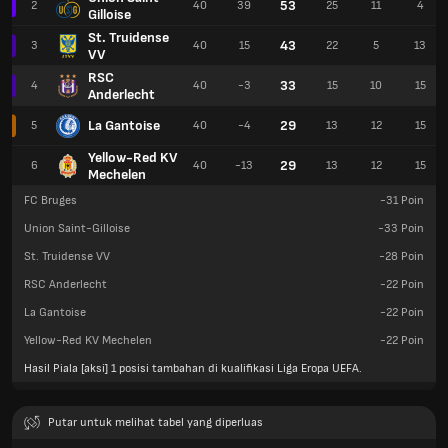
53
2
40
39
25
11
4
Gilloise
St. Truidense
43
3
40
15
22
5
13
VV
RSC
33
4
40
-3
15
10
15
Anderlecht
La Gantoise
29
5
40
-4
13
12
15
Yellow-Red KV
29
6
40
-13
13
12
15
Mechelen
FC Bruges
-31
Poin
Union Saint-Gilloise
-33
Poin
St. Truidense VV
-28
Poin
RSC Anderlecht
-22
Poin
La Gantoise
-22
Poin
Yellow-Red KV Mechelen
-22
Poin
Hasil Piala [aksi] 1 posisi tambahan di kualifikasi Liga Eropa UEFA.
Putar untuk melihat tabel yang diperluas