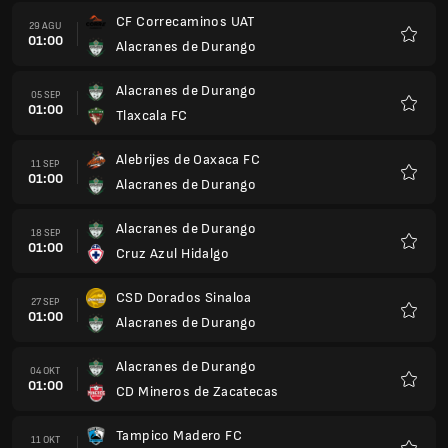
CF Correcaminos UAT
29 AGU
01:00
Alacranes de Durango
Favorit
Alacranes de Durango
05 SEP
01:00
Tlaxcala FC
Favorit
Alebrijes de Oaxaca FC
11 SEP
01:00
Alacranes de Durango
Favorit
Alacranes de Durango
18 SEP
01:00
Cruz Azul Hidalgo
Favorit
CSD Dorados Sinaloa
27 SEP
01:00
Alacranes de Durango
Favorit
Alacranes de Durango
04 OKT
01:00
CD Mineros de Zacatecas
Favorit
Tampico Madero FC
11 OKT