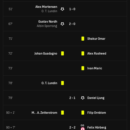
Alex Mortensen
51'
1 - 0
O. T. Lundin
Gustav Nordh
67'
2 - 0
Albin Sporrong
71'
Shakur Omar
72'
Johan Guadagno
Alex Rasheed
73'
Ivan Maric
78'
O. T. Lundin
79'
2 - 1
Daniel Ljung
90 + 1'
M. . A. Zetterstrom
Filip Ornblom
OG
90 + 7'
2 - 2
Felix Hörberg