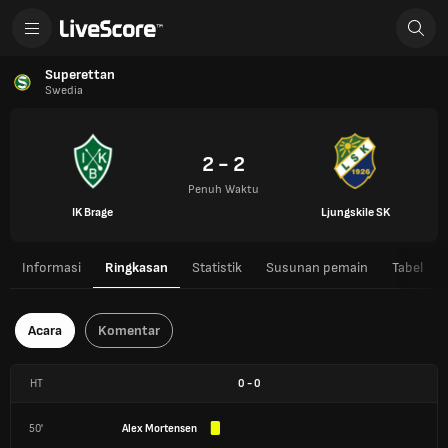
Superettan
Swedia
2 - 2
Penuh Waktu
IK Brage
Ljungskile SK
Informasi
Ringkasan
Statistik
Susunan pemain
Tabel
Acara
Komentar
HT
0
-
0
50'
Alex Mortensen