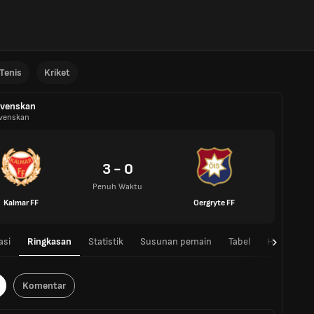
Tenis
Kriket
svenskan
svenskan
3 - 0
Penuh Waktu
Kalmar FF
Oergryte FF
asi
Ringkasan
Statistik
Susunan pemain
Tabel
H2H
Komentar