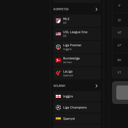
4'
KOMPETISI
MLS
11'
AS
USL League One
HT
AS
Liga Premier
47'
Inggris
Bundesliga
84'
Jerman
LaLiga
FT
Spanyol
WILAYAH
Inggris
Liga Champions
Spanyol