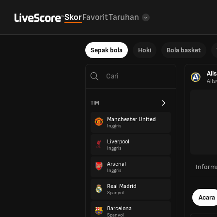
Skor
Favorit
Taruhan
Sepak bola
Hoki
Bola basket
All
All
TIM
Manchester United
Inggris
Liverpool
Inggris
Arsenal
Inform
Inggris
Real Madrid
Spanyol
Acara
Barcelona
Spanyol