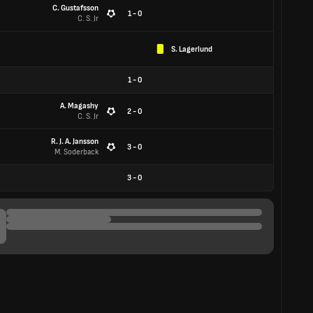
C. Gustafsson
1 - 0
C. S. Jr
S. Lagerlund
1
-
0
A. Magashy
2 - 0
C. S. Jr
R. J. A. Jansson
3 - 0
M. Soderback
3
-
0