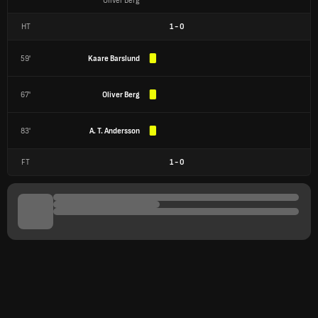
Oliver Berg
HT
1
-
0
59'
Kaare Barslund
67'
Oliver Berg
83'
A. T. Andersson
FT
1
-
0