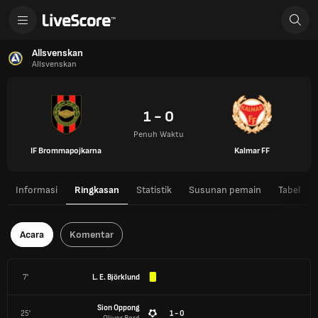
Allsvenskan
Allsvenskan
1 - 0
Penuh Waktu
IF Brommapojkarna
Kalmar FF
Informasi
Ringkasan
Statistik
Susunan pemain
Tabel
Acara
Komentar
7'
L. E. Björklund
Sion Oppong
25'
1 - 0