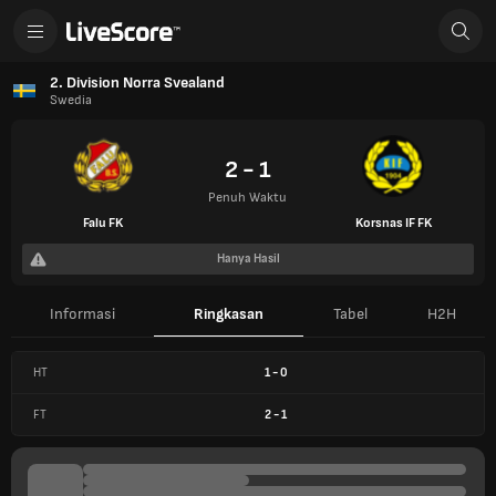
2. Division Norra Svealand
Swedia
2 - 1
Penuh Waktu
Falu FK
Korsnas IF FK
Hanya Hasil
Informasi
Ringkasan
Tabel
H2H
HT
1
-
0
FT
2
-
1