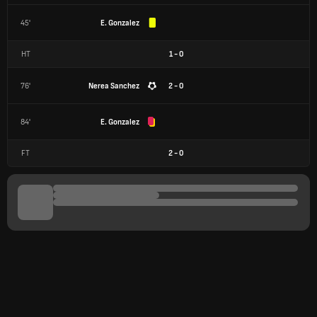
45'
E. Gonzalez
HT
1
-
0
76'
Nerea Sanchez
2 - 0
84'
E. Gonzalez
FT
2
-
0