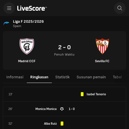
Liga F 2025/2026
Spain
2 - 0
Penuh Waktu
Madrid CCF
Sevilla FC
Informasi
Ringkasan
Statistik
Susunan pemain
Tabel
13'
Isabel Tenorio
26'
Monica Monica
1 - 0
32'
Alba Ruiz