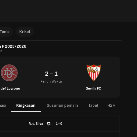
Tenis
Kriket
a F 2025/2026
in
2 - 1
Penuh Waktu
Cdef Logrono
Sevilla FC
asi
Ringkasan
Susunan pemain
Tabel
H2H
R. d. Silva
1 - 0