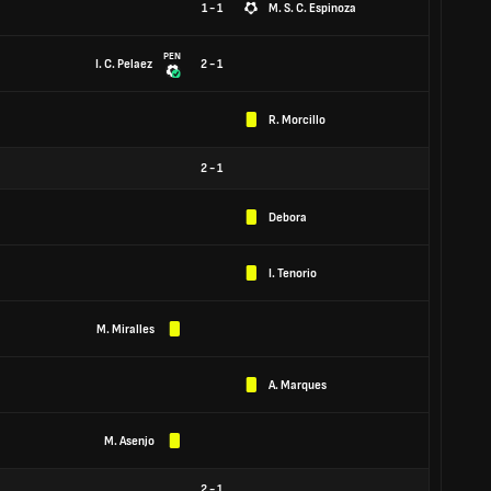
1 - 1
M. S. C. Espinoza
PEN
I. C. Pelaez
2 - 1
R. Morcillo
2
-
1
Debora
I. Tenorio
M. Miralles
A. Marques
M. Asenjo
2
-
1