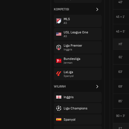
40'
KOMPETISI
45 + 1'
MLS
AS
45 + 5'
USL League One
AS
HT
Liga Premier
Inggris
61'
Bundesliga
Jerman
63'
LaLiga
Spanyol
WILAYAH
69'
Inggris
85'
Liga Champions
90 + 3'
Spanyol
FT