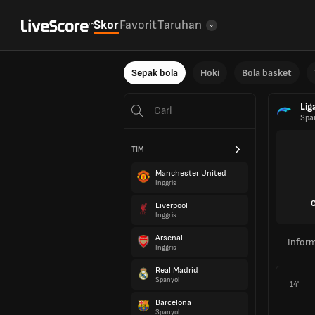
Skor
Favorit
Taruhan
Sepak bola
Hoki
Bola basket
Lig
Spa
TIM
Manchester United
Inggris
Liverpool
Inggris
Arsenal
Inform
Inggris
Real Madrid
Spanyol
14'
Barcelona
Spanyol