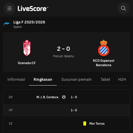
Liga F 2025/2026
Spain
2 - 0
Penuh Waktu
RCD Espanyol
Granada CF
Barcelona
Informasi
Ringkasan
Susunan pemain
Tabel
H2H
26'
M. J. B. Cordova
1 - 0
HT
1
-
0
51'
Mar Torras