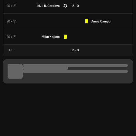
90 + 2'
M. J. B. Cordova
2 - 0
90 + 3'
Ainoa Campo
90 + 7'
Miku Kojima
FT
2
-
0