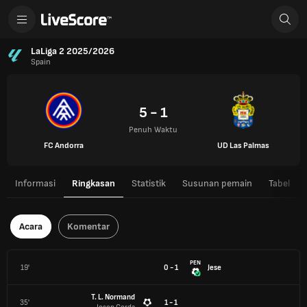
LaLiga 2 2025/2026
Spain
5 - 1
Penuh Waktu
FC Andorra
UD Las Palmas
Informasi
Ringkasan
Statistik
Susunan pemain
Tabel
Acara
Komentar
PEN
19'
0 - 1
Jese
T. L. Normand
35'
1 - 1