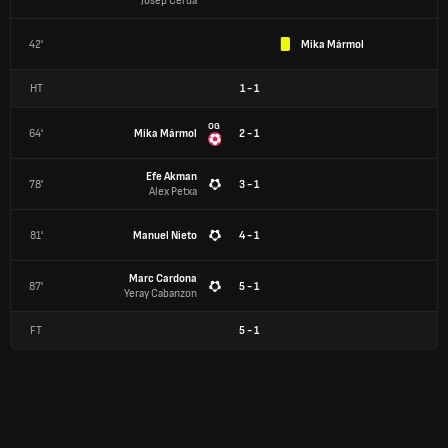
Josep Cerda
42'
Mika Mármol
HT
1
-
1
OG
64'
Mika Mármol
2 - 1
Efe Akman
78'
3 - 1
Alex Petxa
81'
Manuel Nieto
4 - 1
Marc Cardona
87'
5 - 1
Yeray Cabanzon
FT
5
-
1