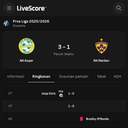
Prva Liga 2025/2026
Slovenia
3 - 1
Penuh Waktu
NK Koper
NK Maribor
Informasi
Ringkasan
Susunan pemain
Tabel
H2H
PEN
27'
Josip Iličić
1 - 0
HT
1
-
0
50'
Bradley M'Bondo