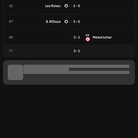
61'
Leo Rimac
2 - 0
87'
B. N'Diaye
3 - 0
OG
90'
3 - 1
Metod Jurhar
FT
3
-
1