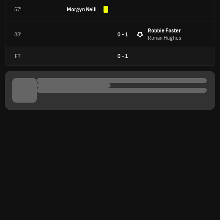
57'
Morgyn Neill
Robbie Foster
88'
0 - 1
Ronan Hughes
FT
0
-
1