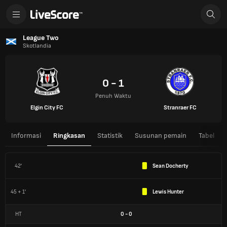
League Two
Skotlandia
0 - 1
Penuh Waktu
Elgin City FC
Stranraer FC
Informasi
Ringkasan
Statistik
Susunan pemain
Tabel
42'
Sean Docherty
45 + 1'
Lewis Hunter
HT
0
-
0