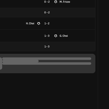
0 - 2
M. Frizzo
0
-
2
H. Choi
1 - 2
1 - 3
G. Choi
1
-
3