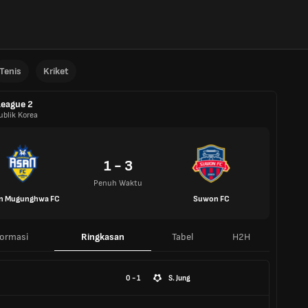
Tenis
Kriket
eague 2
ublik Korea
1 - 3
Penuh Waktu
n Mugunghwa FC
Suwon FC
formasi
Ringkasan
Tabel
H2H
0 - 1
S. Jung