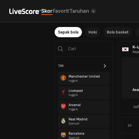
Skor
Favorit
Taruhan
Sepak bola
Hoki
Bola basket
K-L
Rep
TIM
Manchester United
Inggris
Asa
Liverpool
Inggris
Arsenal
In
Inggris
Real Madrid
Spanyol
14'
Barcelona
Spanyol