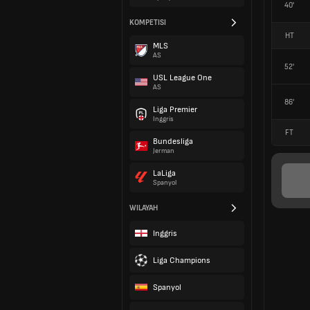
40'
KOMPETISI
HT
MLS
AS
52'
USL League One
AS
86'
Liga Premier
Inggris
FT
Bundesliga
Jerman
LaLiga
Spanyol
WILAYAH
Inggris
Liga Champions
Spanyol