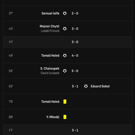
37'
Samuel Isife
2 - 0
Mojmír Chytil
43'
3 - 0
Lukáš Provod
HT
3
-
0
49'
Tomáš Holeš
4 - 0
S. Chaloupek
56'
5 - 0
David Jurásek
63'
5 - 1
Eduard Sobol
79'
Tomáš Holeš
88'
Y. Mbodji
FT
5
-
1