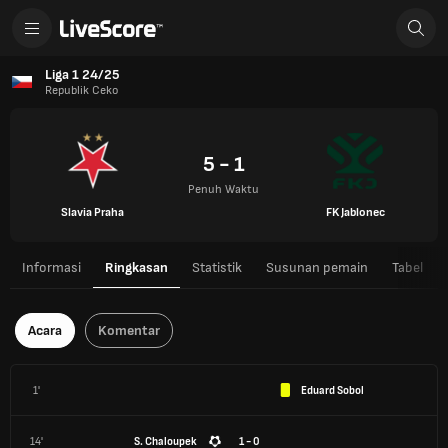
Liga 1 24/25
Republik Ceko
5 - 1
Penuh Waktu
Slavia Praha
FK Jablonec
Informasi
Ringkasan
Statistik
Susunan pemain
Tabel
Acara
Komentar
1'
Eduard Sobol
14'
S. Chaloupek
1 - 0