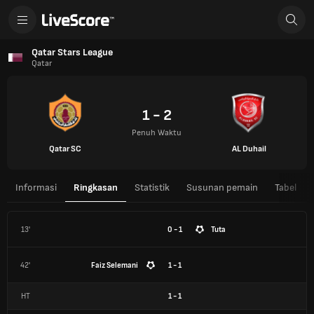
Qatar Stars League
Qatar
1 - 2
Penuh Waktu
Qatar SC
AL Duhail
Informasi
Ringkasan
Statistik
Susunan pemain
Tabel
13'
0 - 1
Tuta
42'
Faiz Selemani
1 - 1
HT
1
-
1