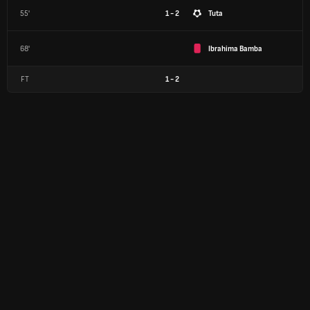
55'
1 - 2
Tuta
68'
Ibrahima Bamba
FT
1
-
2