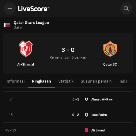
Qatar Stars League
Qatar
3 - 0
Kemenangan Diberikan
Al-Shamal
Qatar SC
Informasi
Ringkasan
Statistik
Susunan pemain
Tabel
7'
0 - 1
Ahmed Al-Rawi
18'
0 - 2
Joao Pedro
45 + 13'
Ali Saoudi