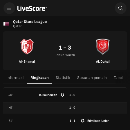
Qatar Stars League
Qatar
1 - 3
Penuh Waktu
Al-Shamal
AL Duhail
Informasi
Ringkasan
Statistik
Susunan pemain
Tabel
40'
B. Bounedjah
1 - 0
HT
1
-
0
51'
1 - 1
Edmilson Junior