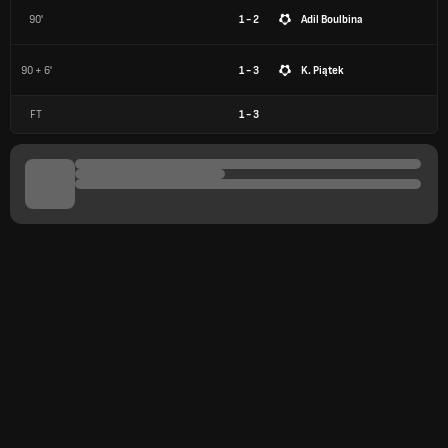
90'
1 - 2
Adil Boulbina
90 + 6'
1 - 3
K. Piątek
FT
1
-
3