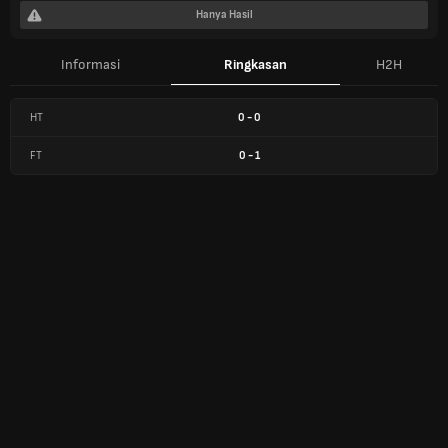
Hanya Hasil
Informasi
Ringkasan
H2H
HT
0
-
0
FT
0
-
1