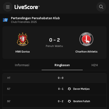
Pertandingan Persahabatan Klub
Club Friendlies 2025
0 - 2
Penuh Waktu
HNK Gorica
Charlton Athletic
Informasi
Ringkasan
H2H
HT
0
-
0
82'
0 - 1
Davor Matijas
86'
0 - 2
Ibrahim Fullah