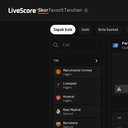
Skor
Favorit
Taruhan
Sepak bola
Hoki
Bola basket
Per
Clu
TIM
Manchester United
Inggris
Liverpool
Inggris
Arsenal
Inggris
Real Madrid
Spanyol
HT
Barcelona
Spanyol