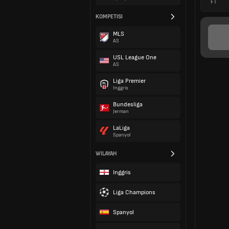
FT
KOMPETISI
MLS
AS
USL League One
AS
Liga Premier
Inggris
Bundesliga
Jerman
LaLiga
Spanyol
WILAYAH
Inggris
Liga Champions
Spanyol