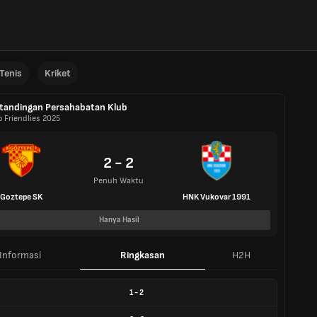
Tenis
Kriket
tandingan Persahabatan Klub
b Friendlies 2025
2 - 2
Penuh Waktu
Goztepe SK
HNK Vukovar 1991
Hanya Hasil
Informasi
Ringkasan
H2H
1
-
2