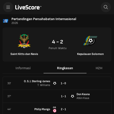
Pertandingan Persahabatan Internasional
2026
4 - 2
Penuh Waktu
Saint Kitts dan Nevis
Kepulauan Solomon
Informasi
Ringkasan
H2H
O. S. J. Sterling-James
30'
1 - 0
T. Williams
Don Keana
37'
1 - 1
Atkin Kaua
OG
44'
Philip Mango
2 - 1