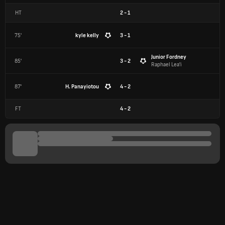
HT
2
-
1
75'
kyle kelly
3 - 1
Junior Fordney
85'
3 - 2
Raphael Lea'i
87'
H. Panayiotou
4 - 2
FT
4
-
2