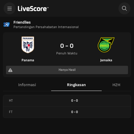
Friendlies
Pertandingan Persahabatan Internasional
0 - 0
Penuh Waktu
Panama
Jamaika
Hanya Hasil
Informasi
Ringkasan
H2H
HT
0
-
0
FT
0
-
0