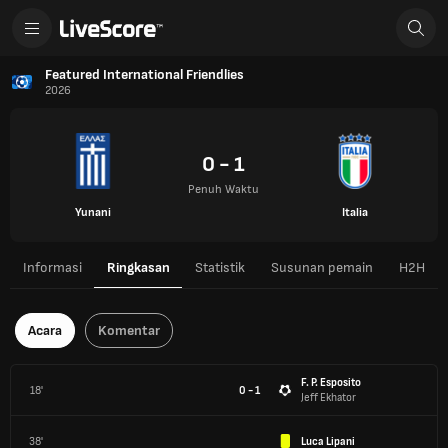
Featured International Friendlies
2026
0 - 1
Penuh Waktu
Yunani
Italia
Informasi
Ringkasan
Statistik
Susunan pemain
H2H
Acara
Komentar
F. P. Esposito
18'
0 - 1
Jeff Ekhator
38'
Luca Lipani