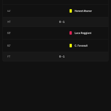
44'
Honest Ahanor
HT
0
-
1
68'
Luca Reggiani
82'
C. Favasuli
FT
0
-
1