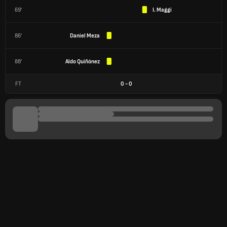
69'
I. Maggi
86'
Daniel Meza
88'
Aldo Quiñónez
FT
0
-
0