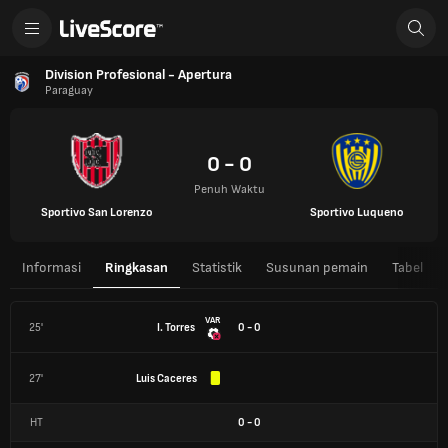
Division Profesional - Apertura
Paraguay
0 - 0
Penuh Waktu
Sportivo San Lorenzo
Sportivo Luqueno
Informasi
Ringkasan
Statistik
Susunan pemain
Tabel
VAR
25'
I. Torres
0 - 0
27'
Luis Caceres
HT
0
-
0