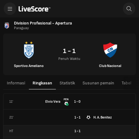
Division Profesional - Apertura
Paraguay
1 - 1
Penuh Waktu
Sportivo Ameliano
Club Nacional
Informasi
Ringkasan
Statistik
Susunan pemain
Tabel
PEN
11'
Elvio Vera
1 - 0
21'
1 - 1
H. A. Benitez
HT
1
-
1