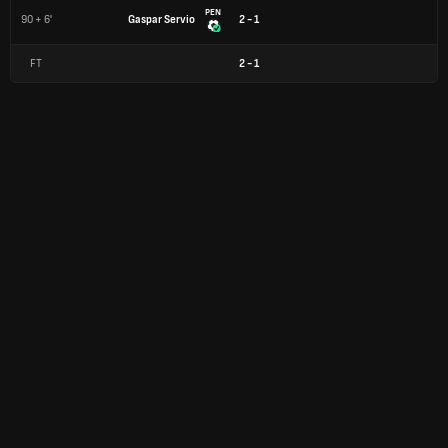
PEN
90 + 6'
Gaspar Servio
2 - 1
FT
2
-
1