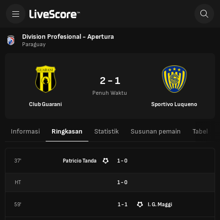
Division Profesional - Apertura
Paraguay
2 - 1
Penuh Waktu
Club Guaraní
Sportivo Luqueno
Informasi
Ringkasan
Statistik
Susunan pemain
Tabel
37'
Patricio Tanda
1 - 0
HT
1
-
0
59'
1 - 1
I. G. Maggi