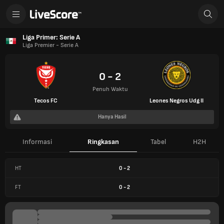
Liga Primer: Serie A
Liga Premier - Serie A
0 - 2
Penuh Waktu
Tecos FC
Leones Negros Udg II
Hanya Hasil
Informasi
Ringkasan
Tabel
H2H
HT
0
-
2
FT
0
-
2