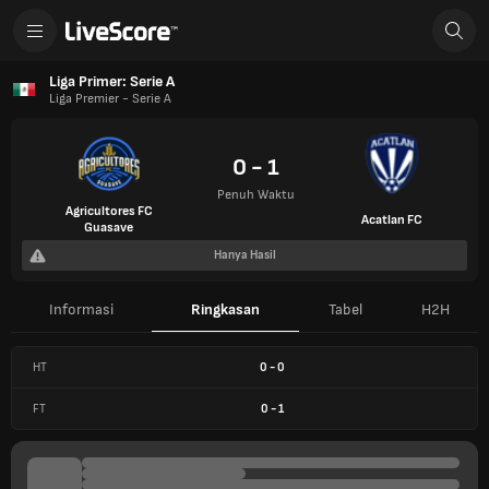
Liga Primer: Serie A
Liga Premier - Serie A
0 - 1
Penuh Waktu
Agricultores FC
Acatlan FC
Guasave
Hanya Hasil
Informasi
Ringkasan
Tabel
H2H
HT
0
-
0
FT
0
-
1