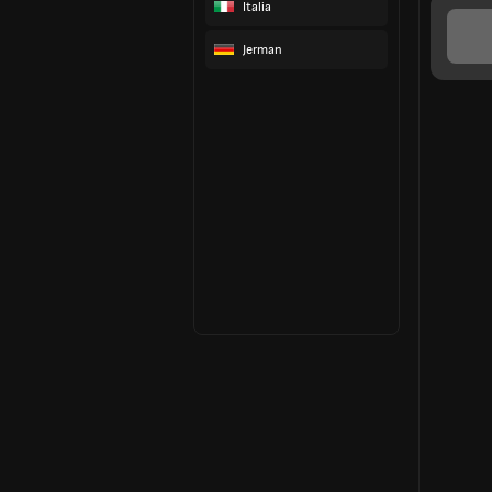
Italia
Jerman