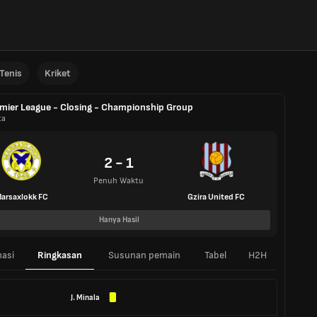
Tenis
Kriket
mier League - Closing - Championship Group
ta
2 - 1
Penuh Waktu
arsaxlokk FC
Gzira United FC
Hanya Hasil
asi
Ringkasan
Susunan pemain
Tabel
H2H
J. Minala