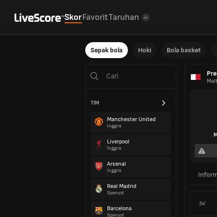
Skor
Favorit
Taruhan
Sepak bola
Hoki
Bola basket
Pre
Mal
TIM
Manchester United
Inggris
M
Liverpool
Inggris
Arsenal
Inggris
Inform
Real Madrid
Spanyol
34'
Barcelona
Spanyol